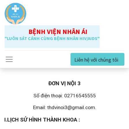
BỆNH VIỆN NHÂN ÁI
"LUÔN SÁT CÁNH CÙNG BỆNH NHÂN HIV/AIDS"
Liên hệ với chúng tôi
ĐƠN VỊ NỘI 3
Số điện thoại: 02716545555
Email: thdvinoi3@gmail.com.
I.LỊCH SỬ HÌNH THÀNH KHOA :