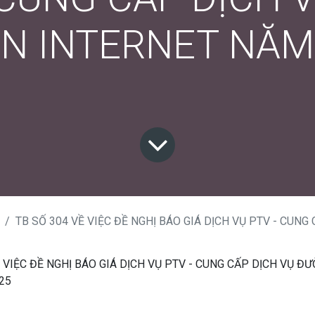
N INTERNET NĂM 
TB SỐ 304 VỀ VIỆC ĐỀ NGHỊ BÁO GIÁ DỊCH VỤ PTV - CUNG CẤP DỊCH VỤ ĐƯỜNG TRUYỀ
Ề VIỆC ĐỀ NGHỊ BÁO GIÁ DỊCH VỤ PTV - CUNG CẤP DỊCH VỤ Đ
025