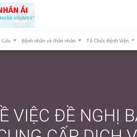
NHÂN ÁI
NHÂN HIV/AIDS"
n Cứu
Bệnh nhân và thân nhân
Tổ Chức Bệnh Viện
Ề VIỆC ĐỀ NGHỊ 
 CUNG CẤP DỊCH