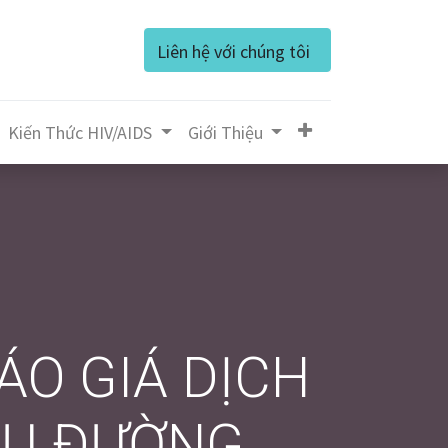
Liên hệ với chúng tôi
Kiến Thức HIV/AIDS
Giớ​i Thiệu
BÁO GIÁ DỊCH
 VỤ ĐƯỜNG