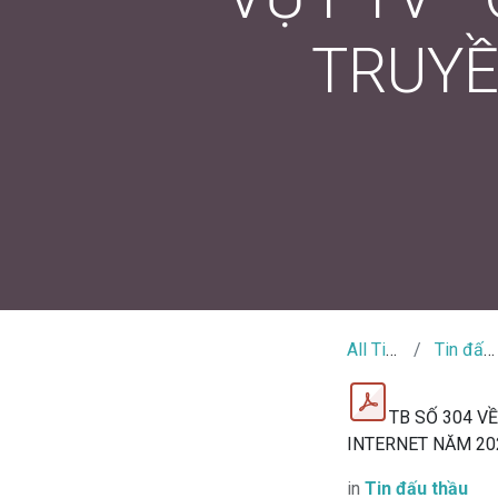
TRUYỀ
All Tin Tức
Tin đấu thầu
TB SỐ 304 V
INTERNET NĂM 2
in
Tin đấu thầu