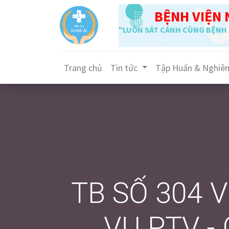
BỆNH VIỆN 
"LUÔN SÁT CÁNH CÙNG BỆNH 
Trang chủ
Tin tức
Tập Huấn & Nghiê
TB SỐ 304 V
VỤ PTV -