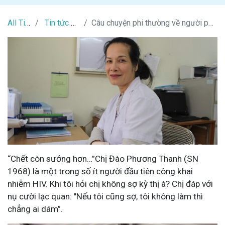
All Tin Tức
Tin tức HIV/AIDS
Câu chuyện phi thường về người phụ nữ 10 năm nhiễm HIV
“Chết còn sướng hơn…”
Chị Đào Phương Thanh (SN
1968) là một trong số ít người đầu tiên công khai
nhiễm HIV. Khi tôi hỏi chị không sợ kỳ thị à? Chị đáp với
nụ cười lạc quan: "
Nếu tôi cũng sợ, tôi không làm thì
chẳng ai dám”.